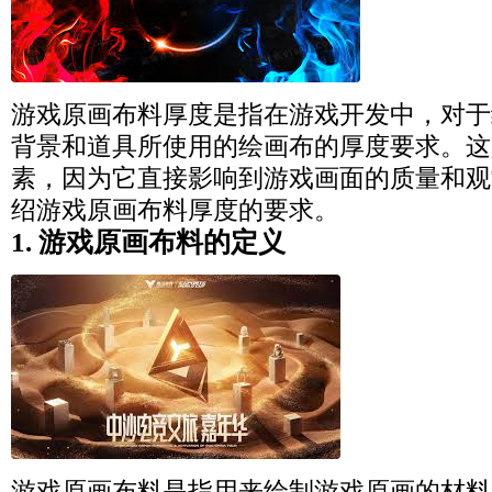
游戏原画布料厚度是指在游戏开发中，对于
背景和道具所使用的绘画布的厚度要求。这
素，因为它直接影响到游戏画面的质量和观
绍游戏原画布料厚度的要求。
1. 游戏原画布料的定义
游戏原画布料是指用来绘制游戏原画的材料