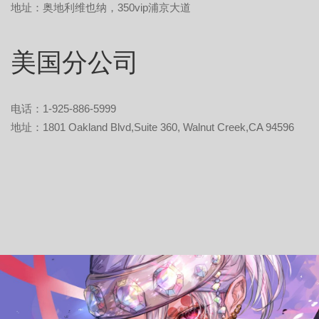
地址：奥地利维也纳，350vip浦京大道
美国分公司
电话：1-925-886-5999
地址：1801 Oakland Blvd,Suite 360, Walnut Creek,CA 94596