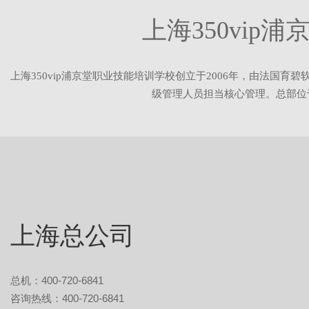
上海350vip
上海350vip浦京堂职业技能培训学校创立于2006年，由法国育碧软
级管理人员担当核心管理。总部位
上海总公司
总机：400-720-6841
咨询热线：400-720-6841