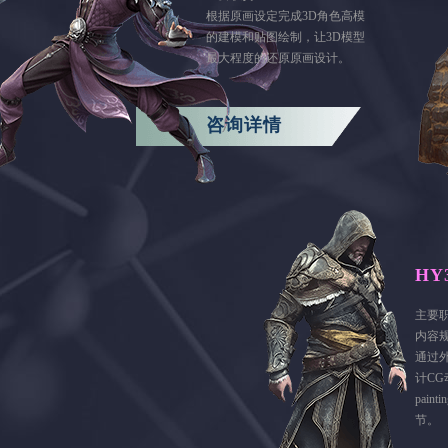
根据原画设定完成3D角色高模
的建模和贴图绘制，让3D模型
最大程度的还原原画设计。
咨询详情
HY
主要
内容
通过
计CG
pai
节。