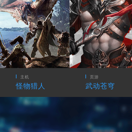
页游
CG动画
武动苍穹
最终幻想