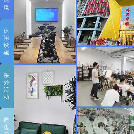
环
境
休
闲
设
施
课
外
活
动
周
边