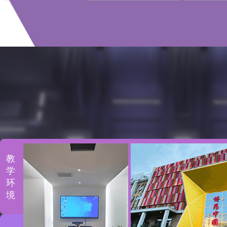
教
学
环
境