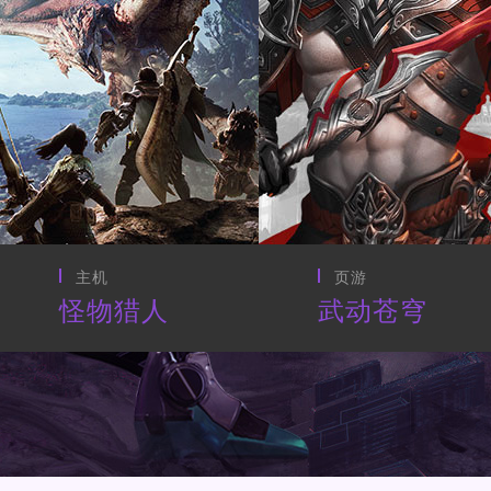
页游
CG动画
武动苍穹
最终幻想