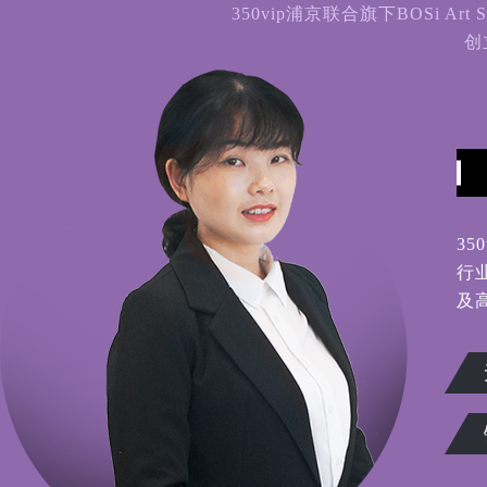
350vip浦京联合旗下BOSi 
创
3
行
及