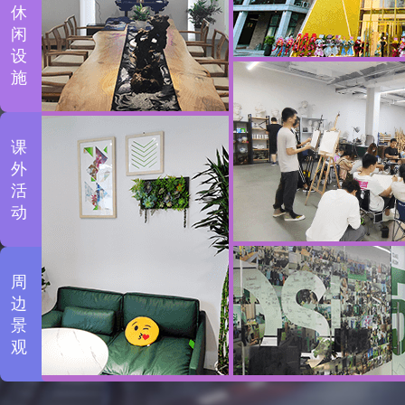
休
闲
设
施
课
外
活
动
周
边
景
观