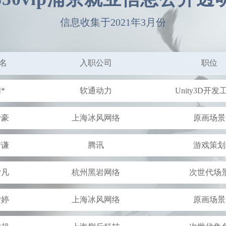
*旺
上海骏梦游戏
Unity3D开
信息收集于2021年3月份
*韬
上海疾创
UI设计师
名
入职公司
职位
*
软通动力
Unity3D开
*豪
上海冰风网络
原画场景
*谦
腾讯
游戏策划
*凡
杭州黑岩网络
次世代场
*婷
上海冰风网络
原画场景
*超
上海捌斤科技
次世代角