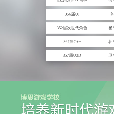
356届UI
陈
352届次世代角色
杨
367届C++
郭
357届U3D
卫
349届U3D
王
337届原画
赵
351届策划
曹
337届原画
张