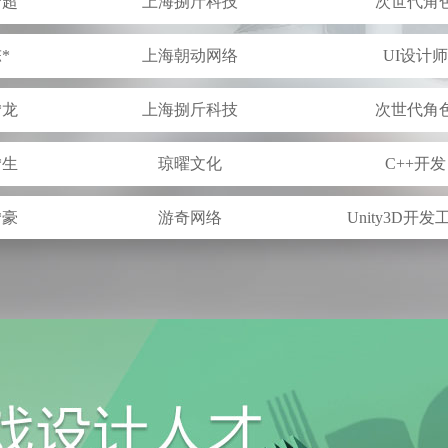
*
上海朝动网络
UI设计师
*龙
上海捌斤科技
次世代角
*生
琼曜文化
C++开发
*豪
游奇网络
Unity3D开
*为
幻萌网络
Unity3D开
*欣
酷丸网络
游戏原画
*
三九互娱
游戏策划
*佳
一鱼文化
游戏原画