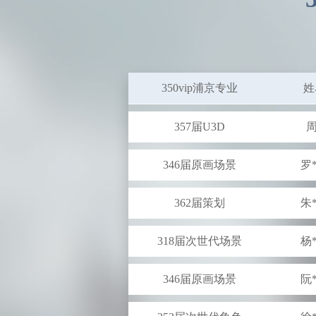
349届U3D
徐
356届UI
施
350vip浦京专业
姓
357届U3D
周
346届原画场景
罗
362届策划
朱
318届次世代场景
杨
346届原画场景
阮
352届次世代角色
徐