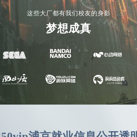
这些大厂都有我们校友的身影
梦想成真
*展
350vip浦京就业信息公开透
中软国际
Unity3D开