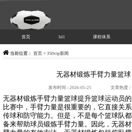
首页
3d1
课程体系
当前位置：
首页
>
350vip新闻
无器材锻炼手臂力量篮球
发布时间 : 2026-05-25
文章热度 :
无器材锻炼手臂力量篮球提升篮球运动员的
比赛中，手臂力量是很重要的，它直接关系
传球和防守能力。但是，不是每个篮球队都
备来帮助球员锻炼手臂力量。因此，无器材